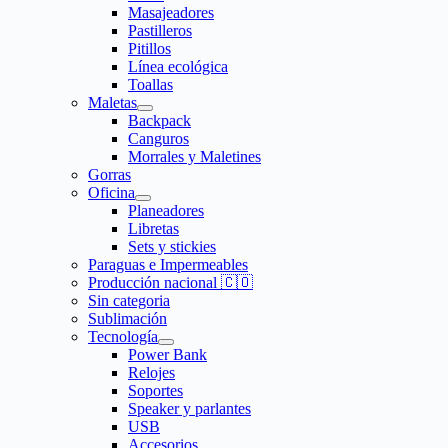
Masajeadores
Pastilleros
Pitillos
Línea ecológica
Toallas
Maletas
Backpack
Canguros
Morrales y Maletines
Gorras
Oficina
Planeadores
Libretas
Sets y stickies
Paraguas e Impermeables
Producción nacional 🇨🇴
Sin categoria
Sublimación
Tecnología
Power Bank
Relojes
Soportes
Speaker y parlantes
USB
Accesorios