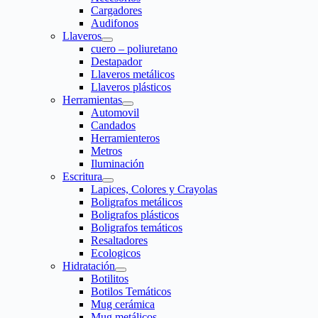
Cargadores
Audifonos
Llaveros
cuero – poliuretano
Destapador
Llaveros metálicos
Llaveros plásticos
Herramientas
Automovil
Candados
Herramienteros
Metros
Iluminación
Escritura
Lapices, Colores y Crayolas
Boligrafos metálicos
Boligrafos plásticos
Boligrafos temáticos
Resaltadores
Ecologicos
Hidratación
Botilitos
Botilos Temáticos
Mug cerámica
Mug metálicos