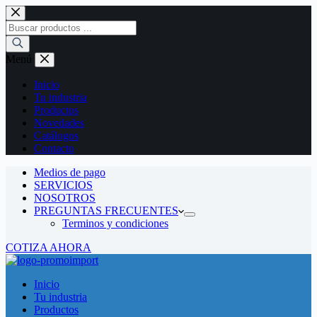
Saltar
al
Búsqueda
contenido
de
productos
Menú
Inicio
Tu industria
Productos
Novedades
Catálogos
Contacto
Medios de pago
SERVICIOS
NOSOTROS
PREGUNTAS FRECUENTES
Terminos y condiciones
COTIZA AHORA
Inicio
Tu industria
Productos