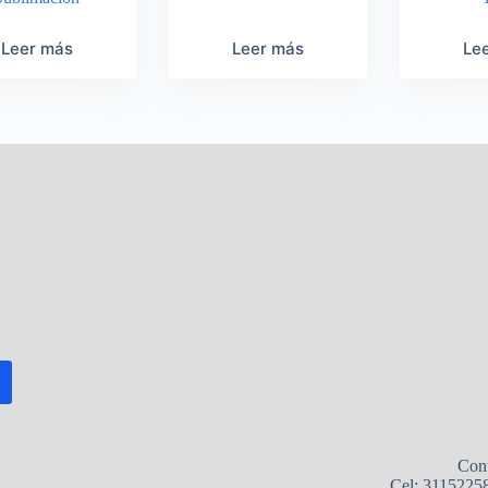
Leer más
Leer más
Le
Con
Cel: 3115225