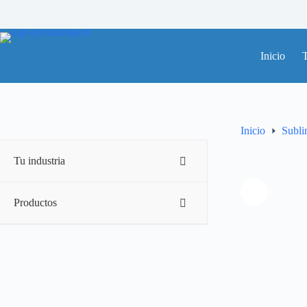
Saltar
al
contenido
Inicio
T
Inicio
Subli
Tu industria
Productos