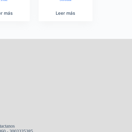
er más
Leer más
tactanos
860 - 3003335385