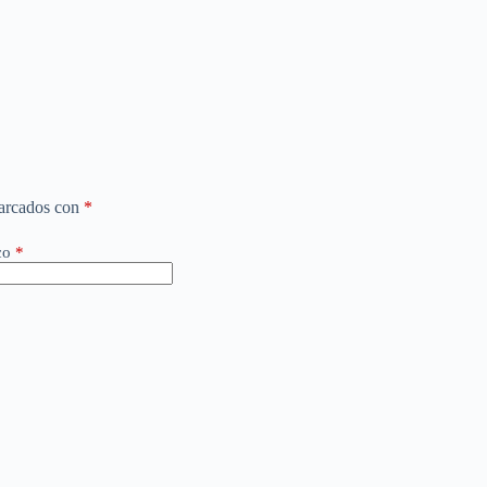
marcados con
*
co
*