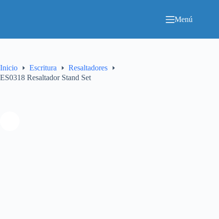
Saltar
al
Menú
contenido
Inicio
Escritura
Resaltadores
ES0318 Resaltador Stand Set