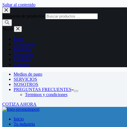
Saltar al contenido
Búsqueda de productos
Menú
Inicio
Tu industria
Productos
Novedades
Catálogos
Contacto
Medios de pago
SERVICIOS
NOSOTROS
PREGUNTAS FRECUENTES
Terminos y condiciones
COTIZA AHORA
Inicio
Tu industria