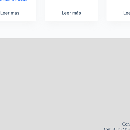
Leer más
Leer más
Le
Con
Cel: 3115225