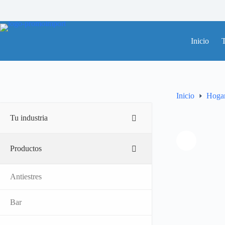
Saltar
al
contenido
Inicio
T
Inicio
Hogar
Tu industria
Productos
Antiestres
Bar