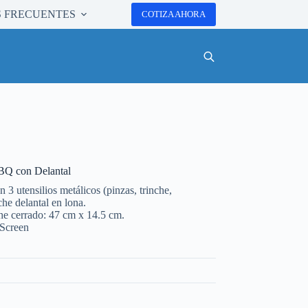
 FRECUENTES
COTIZA AHORA
Q con Delantal
3 utensilios metálicos (pinzas, trinche,
che delantal en lona.
e cerrado: 47 cm x 14.5 cm.
 Screen