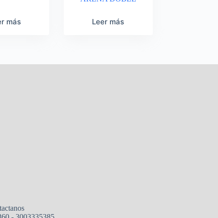
er más
Leer más
tactanos
860 - 3003335385