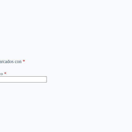
marcados con
*
co
*