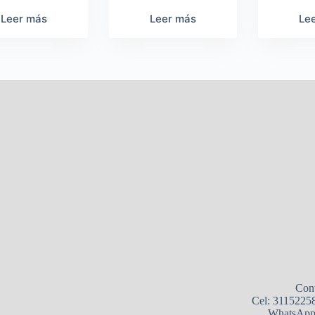
Leer más
Leer más
Le
Con
Cel: 3115225
WhatsApp