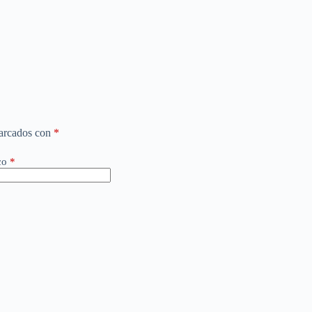
marcados con
*
co
*