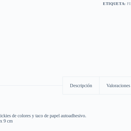
ETIQUETA:
F
Descripción
Valoraciones 
tickies de colores y taco de papel autoadhesivo.
 x 9 cm