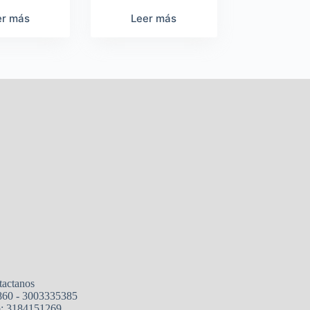
er más
Leer más
tactanos
860 - 3003335385
: 3184151269