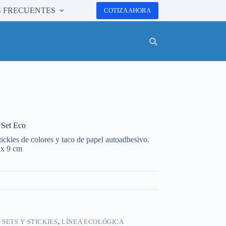
 FRECUENTES
COTIZA AHORA
 Set Eco
tickies de colores y taco de papel autoadhesivo.
 x 9 cm
:
SETS Y STICKIES
,
LÍNEA ECOLÓGICA