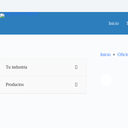
Saltar
al
contenido
Inicio
T
Inicio
Ofici
Tu industria
Productos