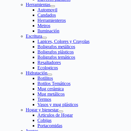
Herramientas
Automovil
Candados
Herramienteros
Metros
Iluminación
Escritura
Lapices, Colores y Crayolas
Boligrafos metálicos
Boligrafos plásticos
Boligrafos temáticos
Resaltadores
Ecologicos
Hidratación
Botilitos
Botilos Temáticos
Mug cerámica
Mug metálicos
Termos
Vasos y mug plásticos
Hogar y bienestar
Articulos de Hogar
Cobijas
Portacomidas
Juegos