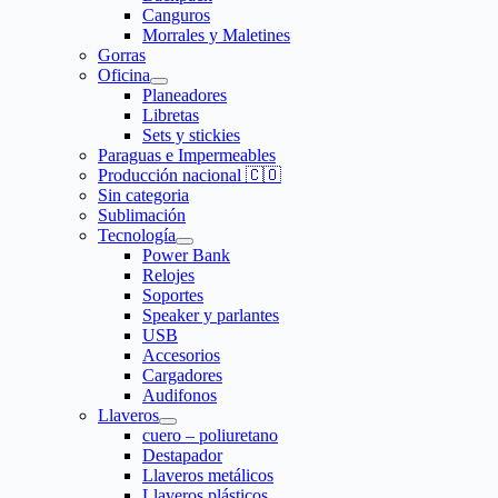
Canguros
Morrales y Maletines
Gorras
Oficina
Planeadores
Libretas
Sets y stickies
Paraguas e Impermeables
Producción nacional 🇨🇴
Sin categoria
Sublimación
Tecnología
Power Bank
Relojes
Soportes
Speaker y parlantes
USB
Accesorios
Cargadores
Audifonos
Llaveros
cuero – poliuretano
Destapador
Llaveros metálicos
Llaveros plásticos