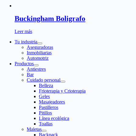
Buckingham Boligrafo
Leer más
Tu industria
Aseguradoras
Inmobiliarias
Automotriz
Productos
Antiestres
Bar
Cuidado personal
Belleza
Frioterapia y Crioterapia
Geles
Masajeadores
Pastilleros
Pitillos
Línea ecológica
Toallas
Maletas
Backpack