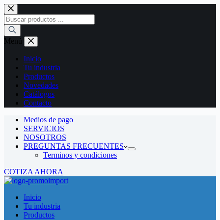
Saltar
al
Búsqueda
contenido
de
productos
Menú
Inicio
Tu industria
Productos
Novedades
Catálogos
Contacto
Medios de pago
SERVICIOS
NOSOTROS
PREGUNTAS FRECUENTES
Terminos y condiciones
COTIZA AHORA
Inicio
Tu industria
Productos