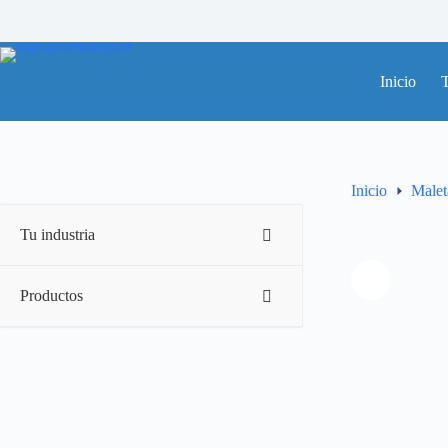
Saltar
al
contenido
Inicio
T
Inicio
Malet
Tu industria
Productos