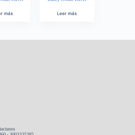
er más
Leer más
tactanos
860 - 3003335385