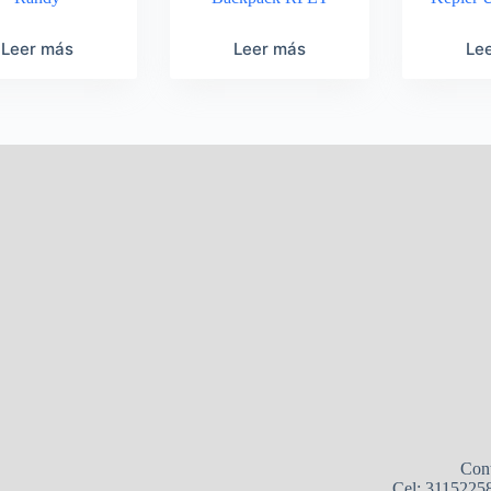
Leer más
Leer más
Le
Con
Cel: 3115225