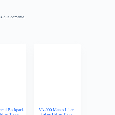
ez que comente.
rral Backpack
VA-990 Manos Libres
rban Travel
Lakey Urban Travel