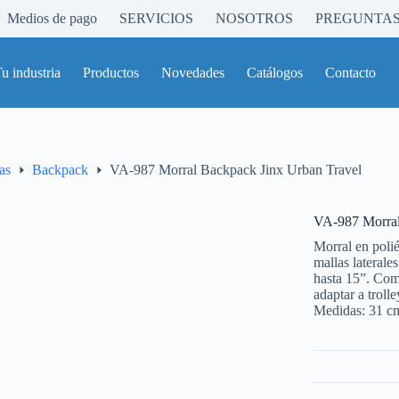
Medios de pago
SERVICIOS
NOSOTROS
PREGUNTAS
u industria
Productos
Novedades
Catálogos
Contacto
as
Backpack
VA-987 Morral Backpack Jinx Urban Travel
VA-987 Morral
Morral en polié
mallas laterale
hasta 15”. Comp
adaptar a trolle
Medidas: 31 c