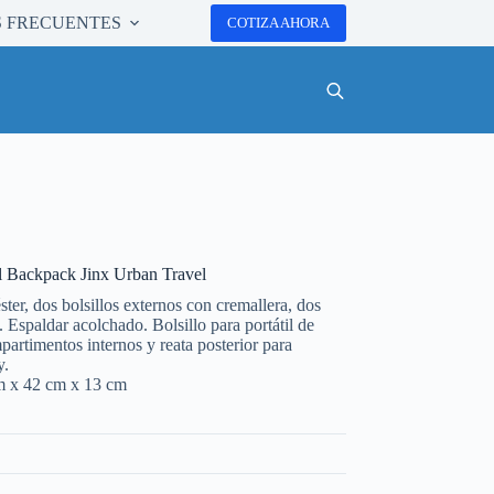
 FRECUENTES
COTIZA AHORA
 Backpack Jinx Urban Travel
ster, dos bolsillos externos con cremallera, dos
s. Espaldar acolchado. Bolsillo para portátil de
artimentos internos y reata posterior para
y.
m x 42 cm x 13 cm