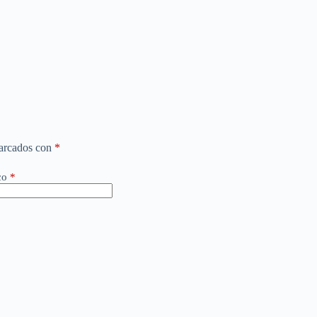
marcados con
*
co
*