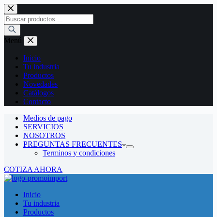
Saltar
al
Búsqueda
contenido
de
productos
Menú
Inicio
Tu industria
Productos
Novedades
Catálogos
Contacto
Medios de pago
SERVICIOS
NOSOTROS
PREGUNTAS FRECUENTES
Terminos y condiciones
COTIZA AHORA
Inicio
Tu industria
Productos