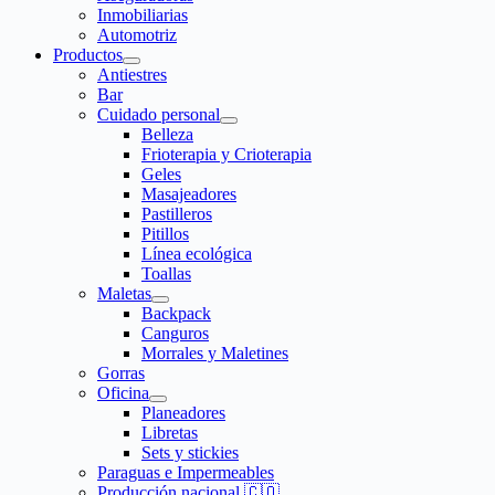
Inmobiliarias
Automotriz
Productos
Antiestres
Bar
Cuidado personal
Belleza
Frioterapia y Crioterapia
Geles
Masajeadores
Pastilleros
Pitillos
Línea ecológica
Toallas
Maletas
Backpack
Canguros
Morrales y Maletines
Gorras
Oficina
Planeadores
Libretas
Sets y stickies
Paraguas e Impermeables
Producción nacional 🇨🇴