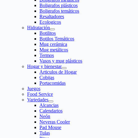
Boligrafos plásticos
Boligrafos temáticos
Resaltadores
Ecologicos
Hidratación
Botilitos
Botilos Temáticos
Mug cerámica
Mug metálicos
Termos
Vasos y mug plásticos
Hogar y bienestar
Articulos de Hogar
Cobijas
Portacomidas
Juegos
Food Service
Variedades
Alcancias
Calendarios
Neón
Neveras Cooler
Pad Mouse
Tulas