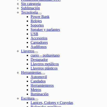
Sin categoria
Sublimación
Tecnología
Power Bank
Relojes
Soportes
Speaker y parlantes
USB
Accesorios
Cargadores
Audifonos
Llaveros
cuero – poliuretano
Destapador
Llaveros metálicos
Llaveros plásticos
Herramientas
Automovil
Candados
Herramienteros
Metros
Iluminación
Escritura
Lapices, Colores y Crayolas
Boligrafos metálicos