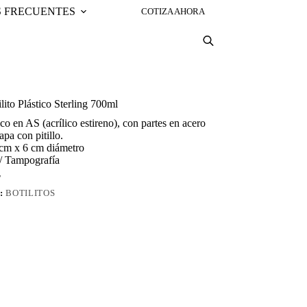
 FRECUENTES
COTIZA AHORA
ito Plástico Sterling 700ml
tico en AS (acrílico estireno), con partes en acero
apa con pitillo.
cm x 6 cm diámetro
/ Tampografía
7
:
BOTILITOS