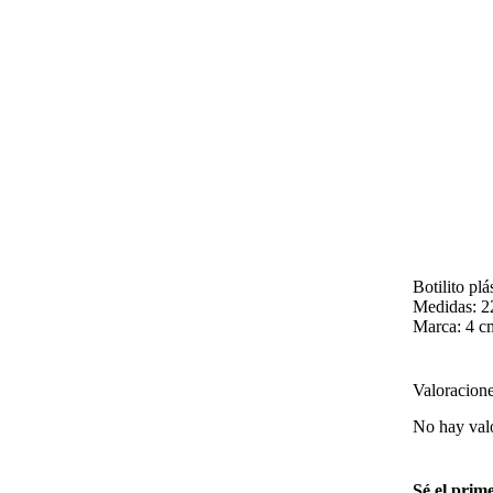
Botilito plá
Medidas: 2
Marca: 4 c
Valoracion
No hay val
Sé el prim