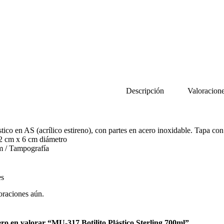
Descripción
Valoracione
stico en AS (acrílico estireno), con partes en acero inoxidable. Tapa con 
2 cm x 6 cm diámetro
m / Tampografía
es
oraciones aún.
ero en valorar “MU-317 Botilito Plástico Sterling 700ml”