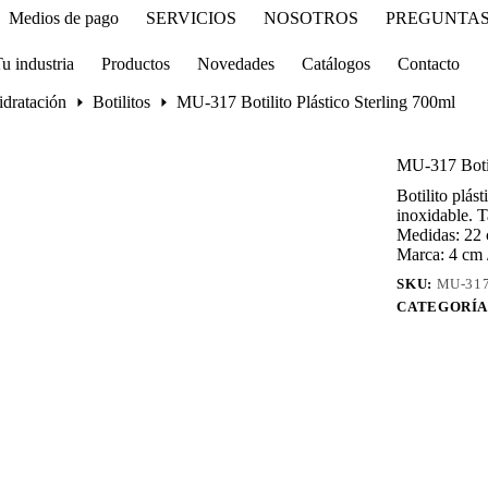
Medios de pago
SERVICIOS
NOSOTROS
PREGUNTAS
u industria
Productos
Novedades
Catálogos
Contacto
idratación
Botilitos
MU-317 Botilito Plástico Sterling 700ml
MU-317 Botil
Botilito plás
inoxidable. T
Medidas: 22 
Marca: 4 cm 
SKU:
MU-31
CATEGORÍA