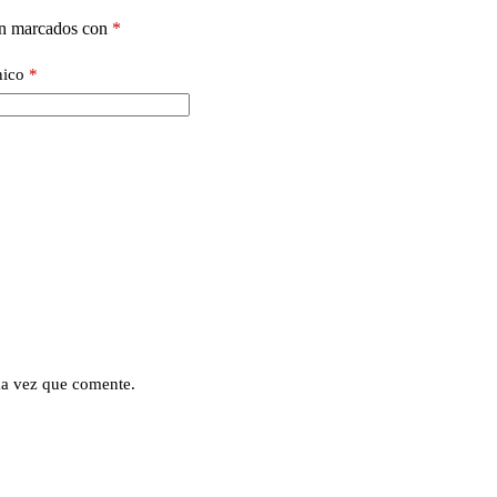
án marcados con
*
nico
*
ma vez que comente.