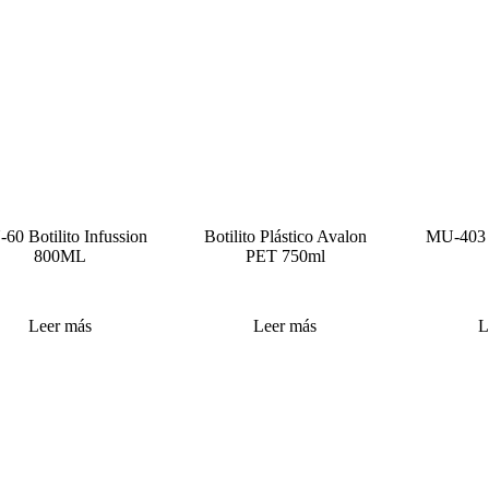
60 Botilito Infussion
Botilito Plástico Avalon
MU-403 S
800ML
PET 750ml
Leer más
Leer más
L