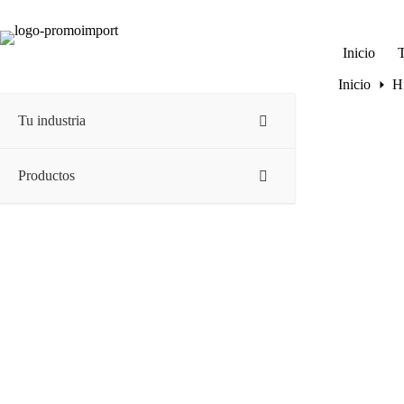
Saltar
al
contenido
Inicio
T
Inicio
H
Tu industria
Productos