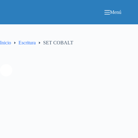
Saltar
al
Menú
contenido
Inicio
Escritura
SET COBALT